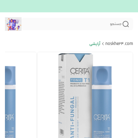
جستجو
noskhe24.com
آرایشی