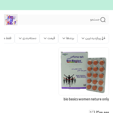
جستجو
پربازدیدترین
برندها
قیمت
دسته‌بندی
فقط محص
bio basics women nature only
۱٬۳۰۰٬۰۰۰