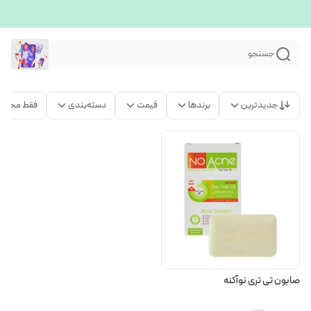
جستجو
جدیدترین
برندها
قیمت
دسته‌بندی
فقط محصو
صابون تی تری نوآکنه