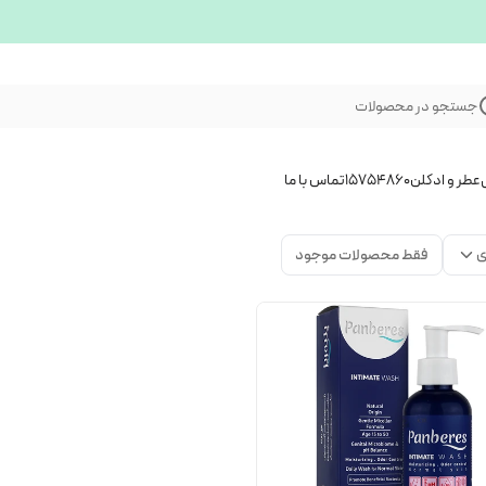
جستجو در محصولات
عطر و ادکلن
15754860
تماس با ما
ی
فقط محصولات موجود