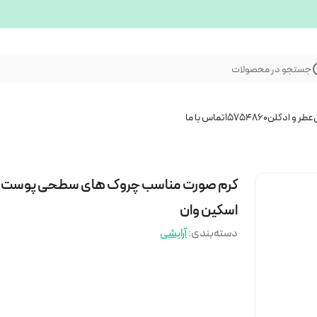
جستجو در محصولات
عطر و ادکلن
15754860
تماس با ما
کرم صورت مناسب چروک های سطحی پوست
اسکین وان
دسته‌بندی
:
آرایشی