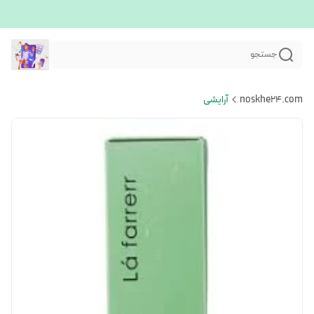
جستجو
noskhe24.com
آرایشی