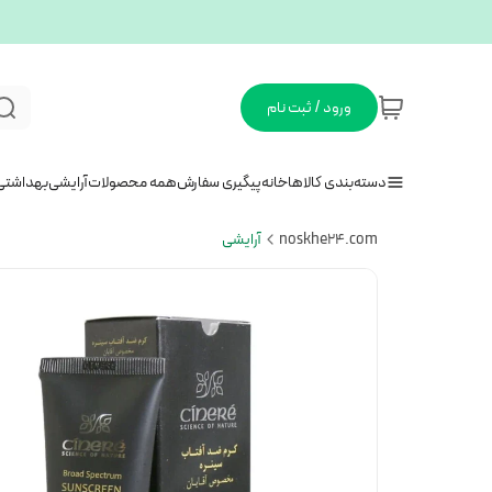
ورود / ثبت نام
دسته‌بندی کالاها
خانه
پیگیری سفارش
همه محصولات
آرایشی
بهداشتی
noskhe24.com
آرایشی