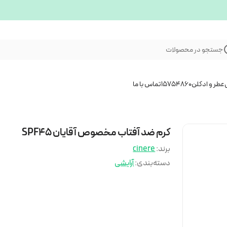
جستجو در محصولات
عطر و ادکلن
15754860
تماس با ما
کرم ضد آفتاب مخصوص آقایان SPF45
برند:
cinere
دسته‌بندی
:
آرایشی