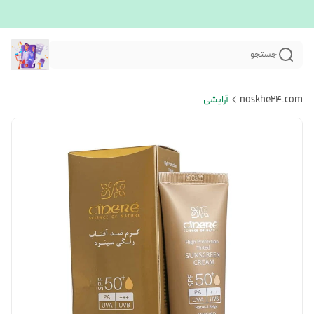
جستجو
noskhe24.com
آرایشی