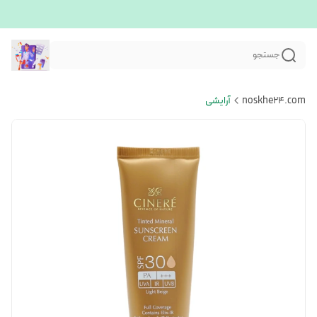
جستجو
noskhe24.com
آرایشی