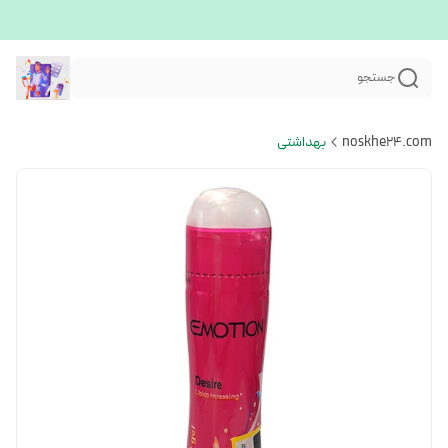
جستجو
noskhe24.com
بهداشتی