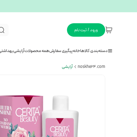
ورود / ثبت نام
دسته‌بندی کالاها
خانه
پیگیری سفارش
همه محصولات
آرایشی
بهداشتی
noskhe24.com
آرایشی