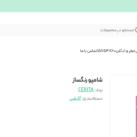
جستجو در محصولات
عطر و ادکلن
15754860
تماس با ما
شامپو رنگساز
برند:
CERITA
دسته‌بندی
:
آرایشی