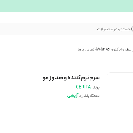
جستجو در محصولات
عطر و ادکلن
15754860
تماس با ما
سرم نرم کننده و ضد وز مو
برند:
CERITA
دسته‌بندی
:
آرایشی