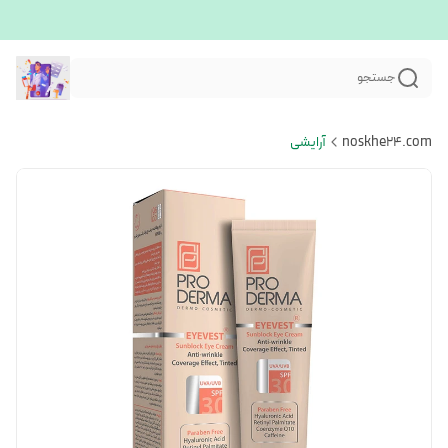
جستجو
noskhe24.com
آرایشی