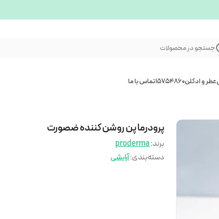
جستجو در محصولات
عطر و ادکلن
15754860
تماس با ما
پرودرما پن روشن کننده ضصورت
برند:
proderma
دسته‌بندی
:
آرایشی