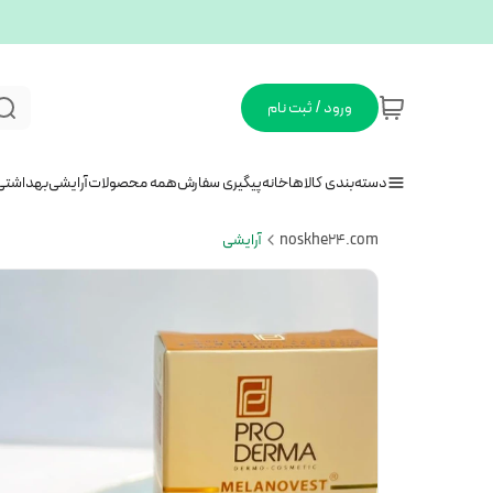
ورود / ثبت نام
دسته‌بندی کالاها
خانه
پیگیری سفارش
همه محصولات
آرایشی
بهداشتی
noskhe24.com
آرایشی