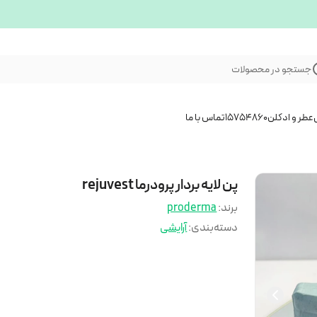
جستجو در محصولات
عطر و ادکلن
15754860
تماس با ما
پن لایه بردار پرودرما rejuvest
برند:
proderma
دسته‌بندی
:
آرایشی