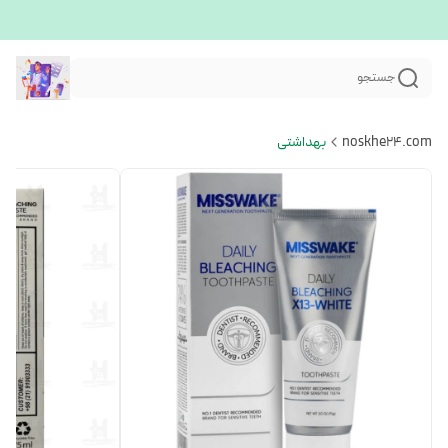
جستجو
noskhe24.com
بهداشتی