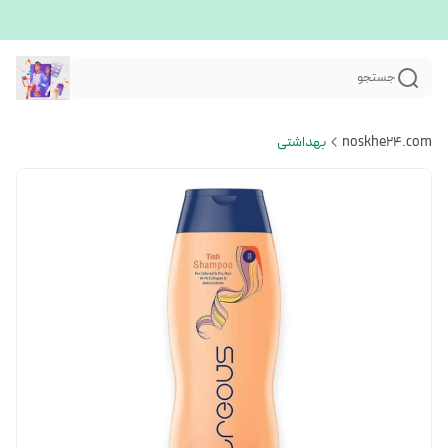
جستجو
noskhe24.com
بهداشتی