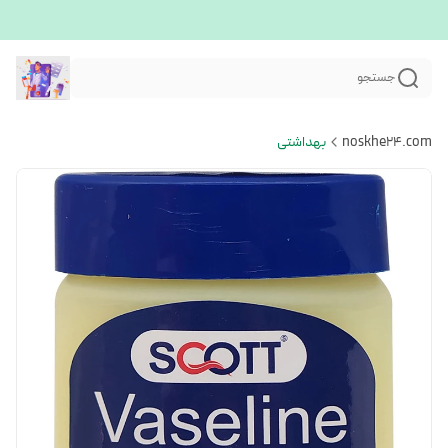
جستجو
noskhe24.com
بهداشتی