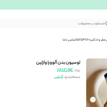
جستجو در محصولات
عطر و ادکلن
15754860
تماس با ما
لوسیون بدن آلوورا وازلین
برند:
VASELINE
دسته‌بندی
:
آرایشی