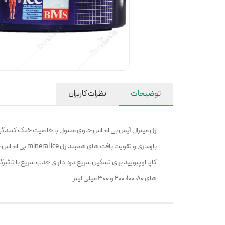
توضیحات
نظرات کاربران
بازسازی و تقو
های 80، 100، 200 و 300 میلی لیتر