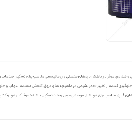
یت بافت‌ های همبند ژل mineral ice بی ام اس جلوگیری کننده از تغییرات مزانشیمی در ماهیچه ‌ها و عروق کاهش ده