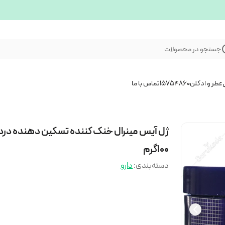
جستجو در محصولات
عطر و ادکلن
15754860
تماس با ما
ژل آیس مینرال خنک کننده تسکین دهنده درد
100گرم
دسته‌بندی
:
دارو