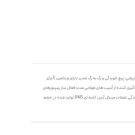
ژل مینرال آیس بی ام اس حاوی منتول با خاصیت خنک ‌کنندگی و ضد درد موثر در کاهش دردهای مفصلی و روماتیسمی مناسب برای تسکین صدمات ورزشی، پیچ خوردگی و رگ به رگ شدن دارای ویتامین E برای
نده التهاب و جلوگیری کننده از آسیب ‌های طولانی ‌مدت فعال ‌ساز رسپتورهای
کاپا اوپیویید برای تسکین سریع درد دارای جذب سریع با تاثیرگذاری فوری مناسب برای دردهای موضعی مزمن و حاد تسکین‌ دهنده موثر کمر درد و کشیدگی عضلات مینرال آیس کاسه ای BMS تولید شده در حجم