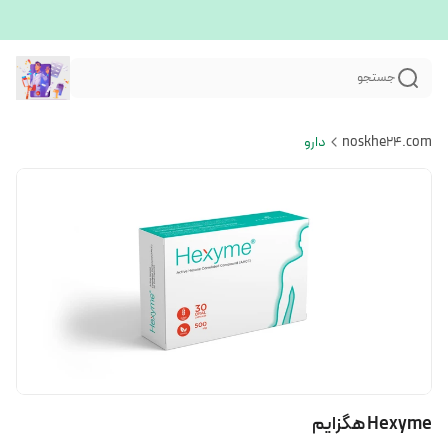
جستجو
noskhe24.com
دارو
Hexyme هگزایم