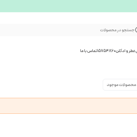
جستجو در محصولات
عطر و ادکلن
15754860
تماس با ما
محصولات موجود