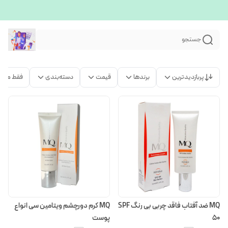
جستجو
پربازدیدترین
برندها
قیمت
دسته‌بندی
فقط محص
MQ ضد آفتاب فاقد چربی بی رنگ SPF
MQ کرم دورچشم ویتامین سی انواع
50
پوست