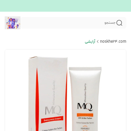
جستجو
noskhe24.com
آرایشی