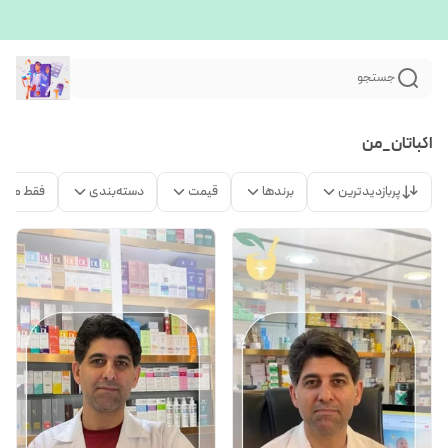
جستجو
اکباتان_من
پربازدیدترین
برندها
قیمت
دسته‌بندی
فقط محص