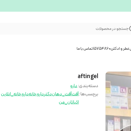
جستجو در محصولات
عطر و ادکلن
15754860
تماس با ما
aftin gel
دسته‌بندی
:
دارو
برچسب‌ها :
آفت
آفت_دهان
دکتر
داروخانه
داروخانه_انلاین
اکباتان_من