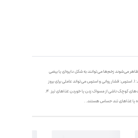
اهر می‌شوند زخم‌ها می‌توانند به شکل دایره‌ای یا بیضی
شکل و با حاشیه قرمز باشند. ### علت‌ها علت‌های دقیق آفت دهان هنوز به طور کامل مشخص نیست، اما عوامل زیر می‌توانند در بروز آن موثر باشند: 1. استرس: فشار روانی و استرس می‌تواند عاملی برای بروز
آفت‌ها باشد. 2. تغذیه نامناسب: کمبود ویتامین‌ها (مثل ویتامین B12، فولیک اسید و آهن) می‌تواند به ایجاد آفت کمک کند. 3. آسیب فیزیکی: جراحت‌های کوچک ناشی از مسواک زدن یا خوردن غذاهای تیز. 4.