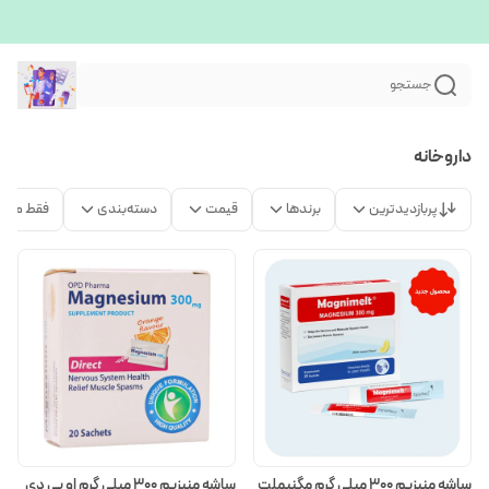
جستجو
داروخانه
پربازدیدترین
برندها
قیمت
دسته‌بندی
فقط محص
ساشه منیزیم 300 میلی گرم مگنیملت
ساشه منیزیم 300 میلی گرم او پی دی